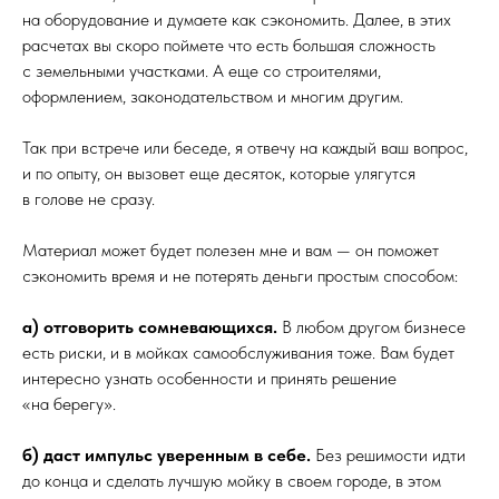
на оборудование и думаете как сэкономить. Далее, в этих
расчетах вы скоро поймете что есть большая сложность
с земельными участками. А еще со строителями,
оформлением, законодательством и многим другим.
Поиск
Так при встрече или беседе, я отвечу на каждый ваш вопрос,
и по опыту, он вызовет еще десяток, которые улягутся
в голове не сразу.
/
/
УЧАСТКИ
/
/
Материал может будет полезен мне и вам — он поможет
+
сэкономить время и не потерять деньги простым способом:
ЗЕМЛЯ ДЛЯ МОЕК САМООБСЛУЖИВАНИЯ
а) отговорить сомневающихся.
В любом другом бизнесе
есть риски, и в мойках самообслуживания тоже. Вам будет
интересно узнать особенности и принять решение
«на берегу».
б) даст импульс уверенным в себе.
Без решимости идти
до конца и сделать лучшую мойку в своем городе, в этом