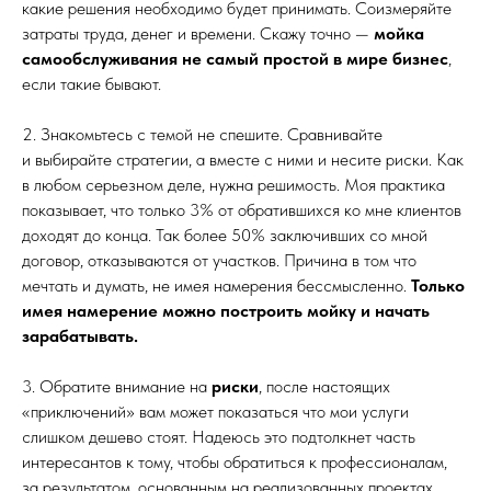
какие решения необходимо будет принимать. Соизмеряйте
затраты труда, денег и времени. Скажу точно —
мойка
самообслуживания
не самый простой в мире бизнес
,
если такие бывают.
2. Знакомьтесь с темой не спешите. Сравнивайте
и выбирайте стратегии, а вместе с ними и несите риски. Как
в любом серьезном деле, нужна решимость. Моя практика
показывает, что только 3% от обратившихся ко мне клиентов
доходят до конца. Так более 50% заключивших со мной
договор, отказываются от участков. Причина в том что
мечтать и думать, не имея намерения бессмысленно.
Только
имея намерение можно построить мойку и начать
зарабатывать.
3. Обратите внимание на
риски
, после настоящих
«приключений» вам может показаться что мои услуги
слишком дешево стоят. Надеюсь это подтолкнет часть
интересантов к тому, чтобы обратиться к профессионалам,
за результатом, основанным на реализованных проектах.