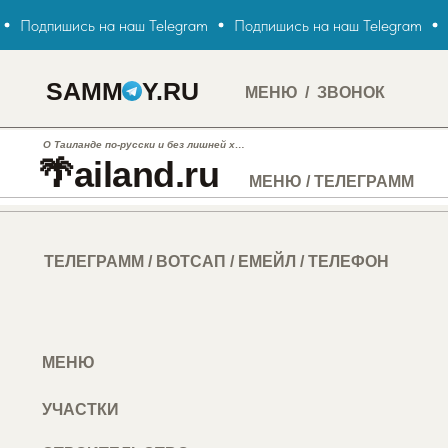
Подпишись на наш Telegram
Подпишись на наш Telegram
SAMMOY.RU
МЕНЮ
/
ЗВОНОК
О Таиланде по-русски и без лишней х…
🌴ailand.ru
МЕНЮ
/
ТЕЛЕГРАММ
ТЕЛЕГРАММ
/
ВОТСАП
/
ЕМЕЙЛ
/
ТЕЛЕФОН
ТЕЛЕГРАММ
МЕНЮ
/
ЧТО ДЕЛАТЬ
/
ЧТО ЗНАТЬ
МЕНЮ
МЕНЮ
ЧТО ДЕЛАТЬ
МЕС
МЕНЮ ⟩
УЧАСТКИ