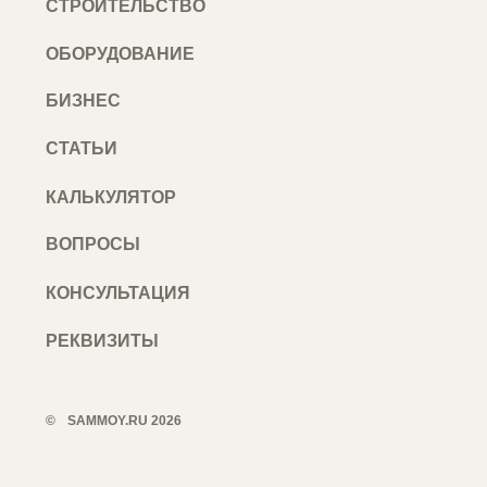
СТРОИТЕЛЬСТВО
ОБОРУДОВАНИЕ
БИЗНЕС
СТАТЬИ
Поиск
КАЛЬКУЛЯТОР
ВОПРОСЫ
/
/
УЧАСТКИ
/
КОНСУЛЬТАЦИЯ
/
+
РЕКВИЗИТЫ
ЗЕМЛЯ ДЛЯ МОЕК САМООБСЛУЖИВАНИЯ
©️
SAMMOY.RU 2026