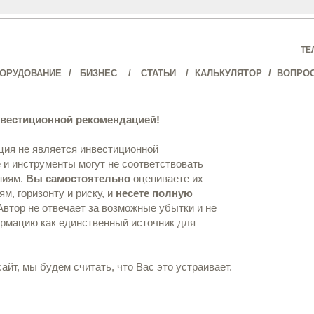
ТЕ
ОРУДОВАНИЕ
/
БИЗНЕС
/
СТАТЬИ
/
КАЛЬКУЛЯТОР
/
ВОПРО
*Данный ‎документ ‎не ‎является ‎инвестиционной‏ ‎рекомендацией!
ия не является инвестиционной
и инструменты могут не соответствовать
ПОИСК
ниям.
Вы самостоятельно
оцениваете их
м, горизонту и риску, и
несете полную
МЕНЮ
Автор не отвечает за возможные убытки и не
ормацию как единственный источник для
е сайтаПубличная офертаСогласие на обработку персональных данныхЕсли в
ьных данных, вам необходимо покинуть наш сайт.Мы используем куки для на
Если Вы продолжите использовать сайт, мы будем считать, что Вас это устра
йт, мы будем считать, что Вас это устраивает.