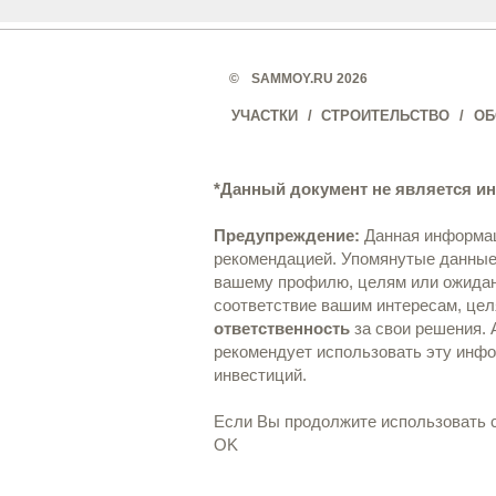
©️
SAMMOY.RU 2026
УЧАСТКИ
/
СТРОИТЕЛЬСТВО
/
ОБ
Предупреждение:
Данная информац
рекомендацией. Упомянутые данные 
вашему профилю, целям или ожида
соответствие вашим интересам, целя
ответственность
за свои решения. 
РЕКВИЗИТЫ
рекомендует использовать эту инф
инвестиций.
Пользовательское соглашени
на обработку своих персонал
представления нашего сайта. 
Если Вы продолжите использовать са
OK