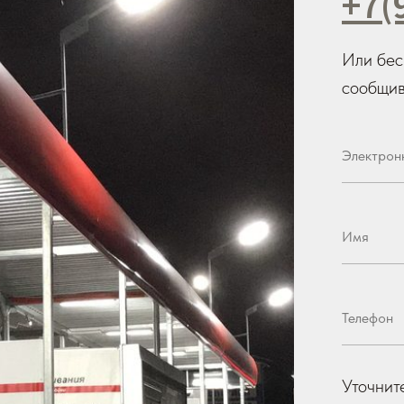
+7(
Или бес
сообщив
Уточнит