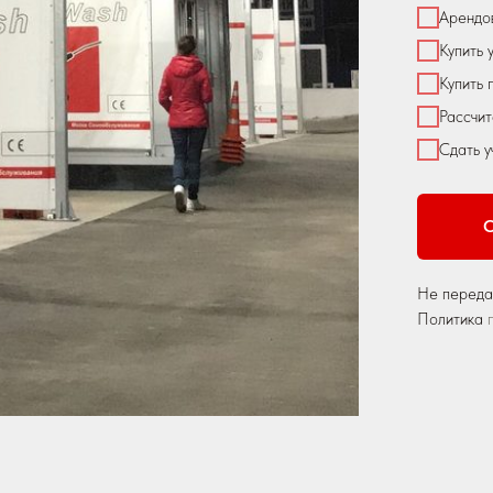
Арендов
Купить 
Купить 
Рассчит
Сдать 
О
Не переда
Политика