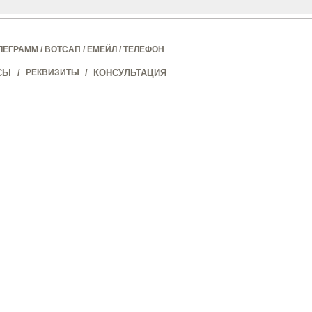
ЛЕГРАММ
/
ВОТСАП
/
ЕМЕЙЛ
/
ТЕЛЕФОН
СЫ
/
РЕКВИЗИТЫ
/
КОНСУЛЬТАЦИЯ
ы не даете согласия
илучшего
ивает. OK